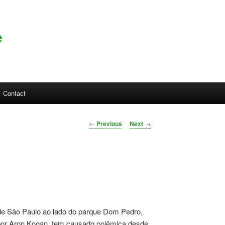
e
Contact
Post navigation
←
Previous
Next
→
o de São Paulo ao lado do parque Dom Pedro,
 por Aron Kogan, tem causado polêmica desde