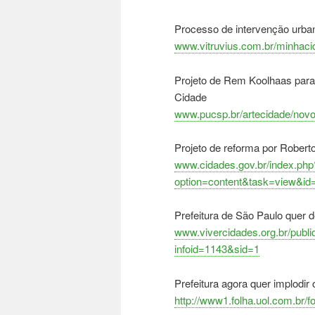
Processo de intervenção urbaní
www.vitruvius.com.br/minhac
Projeto de Rem Koolhaas para e
Cidade
www.pucsp.br/artecidade/novo
Projeto de reforma por Robert
www.cidades.gov.br/index.php
option=content&task=view&id
Prefeitura de São Paulo quer de
www.vivercidades.org.br/publi
infoid=1143&sid=1
Prefeitura agora quer implodir
http://www1.folha.uol.com.br/