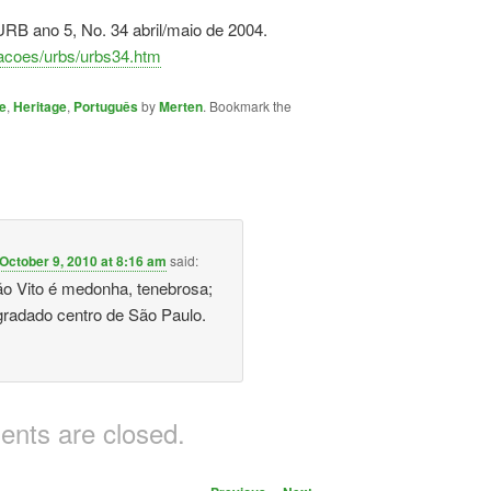
URB ano 5, No. 34 abril/maio de 2004.
cacoes/urbs/urbs34.htm
e
,
Heritage
,
Português
by
Merten
. Bookmark the
October 9, 2010 at 8:16 am
said:
ão Vito é medonha, tenebrosa;
gradado centro de São Paulo.
nts are closed.
Post navigation