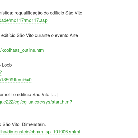
stica: requalificação do edifício São Vito
idade/mc117/mc117.asp
difício São Vito durante o evento Arte
/koolhaas_outline.htm
o Loeb
?
=1350&Itemid=0
molir o edifício São Vito […]
que222/cgi/cgilua.exe/sys/start.htm?
 o São Vito. Dimenstein.
folha/dimenstein/cbn/m_sp_101006.shtml