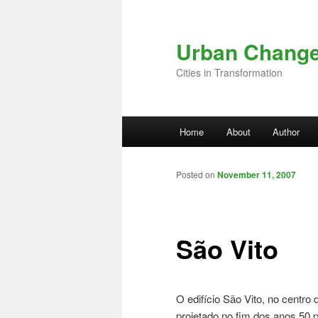
Skip to primary content
Urban Chang
Cities in Transformation
Main menu
Home
About
Author
Posted on
November 11, 2007
São Vito
O edifício São Vito, no centr
projetado no fim dos anos 50