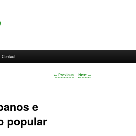
e
Contact
Post navigation
←
Previous
Next
→
banos e
o popular